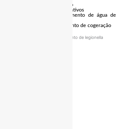
● Torres de arrefecimento
● Condensadores evaporativos
● Sistemas de arrefecimento de água de
processo industrial
● Sistemas de arrefecimento de cogeração
● Humidificadores.