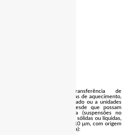
Equipamentos de transferência de
calor associados a sistemas de aquecimento,
ventilação e ar condicionado ou a unidades
de tratamento do ar, desde que possam
gerar aerossóis de água (suspensões no
meio gasoso de partículas sólidas ou líquidas,
com dimensão inferior a 10 μm, com origem
em microgotículas de água):