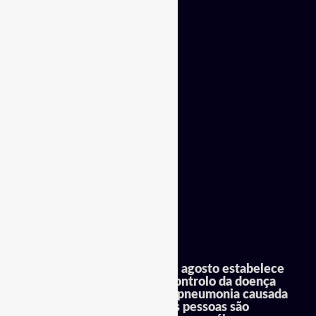
"A Lei n.º 52/2018 de 20 de agosto estabelece
o regime de prevenção e controlo da doença
dos legionários, que é uma pneumonia causada
pela bactéria Legionella. As pessoas são