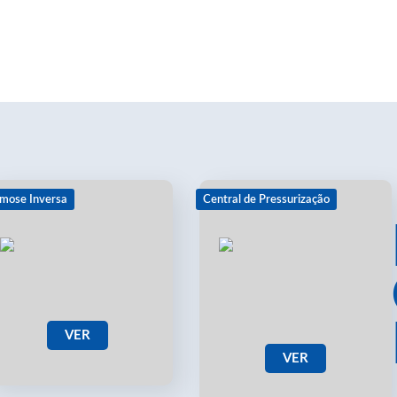
mose Inversa
Central de Pressurização
VER
VER