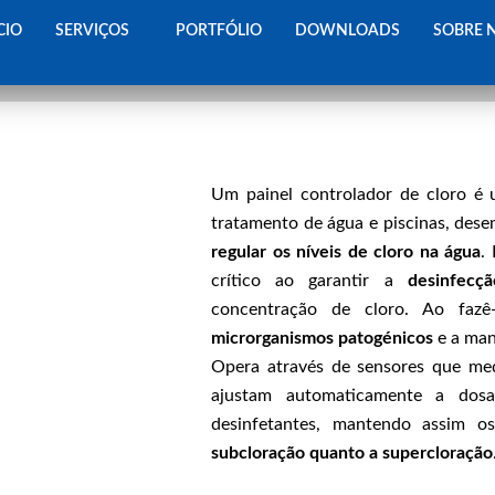
CIO
SERVIÇOS
PORTFÓLIO
DOWNLOADS
SOBRE 
Legenda: Vista frontal da UF6-360-670)
Um painel controlador de cloro é 
tratamento de água e piscinas, des
regular os níveis de cloro na água
.
crítico ao garantir a
desinfecçã
concentração de cloro. Ao fazê
microrganismos patogénicos
e a man
Opera através de sensores que me
ajustam automaticamente a dos
desinfetantes, mantendo assim o
subcloração quanto a supercloração