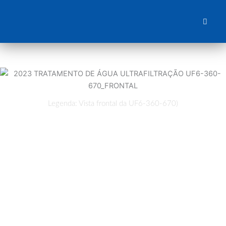
Skip
to
content
Legenda: Vista frontal da UF6-360-670)